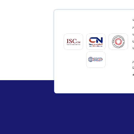
ر
ی
ی
ر
ه