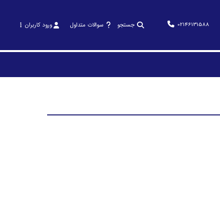
02146131588
جستجو
سوالات متداول
ورود کاربران