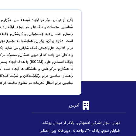
یکی از عوامل موثر در فرایند توسعه ملی؛ برگ
شناسایی معضلات و تنگناها و در نتیجه، ارائه راه
راستای اغناء روحیه جستجوگری و کاوشگری جامعه
است. علاوه بر آن، برگزاری همایشها به تجمیع تجرب
برای فعالیت های جمعی کمک شایانی می نماید. یکی
و داخلی می باشد که از طریق همکاری مشترک مراکز
پایگاه استنادی علوم (CCM
با همکاری مراکز علمی و دانشگاه ها ایجاد شده ا
راهنمای مناسبی برای برگزارکنندگان و شرکت کنندگان
مناسبی برای انتقال تجربیات در سطوح مختلف فراهم
آدرس
تهران: بلوار اشرفی اصفهانی، بالاتر از میدان پونک.
خیابان سوم، پلاک 30، واحد 8. دبیرخانه بین المللی