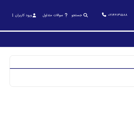
02146131588
جستجو
سوالات متداول
ورود کاربران