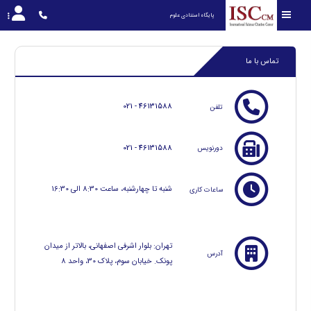
پایگاه استنادی علوم 
تماس با ما
021 - 46131588
تلفن
021 - 46131588
دورنویس
شنبه تا چهارشنبه، ساعت 8:30 الی 16:30
ساعات کاری
تهران: بلوار اشرفی اصفهانی، بالاتر از میدان
آدرس
پونک. خیابان سوم، پلاک 30، واحد 8