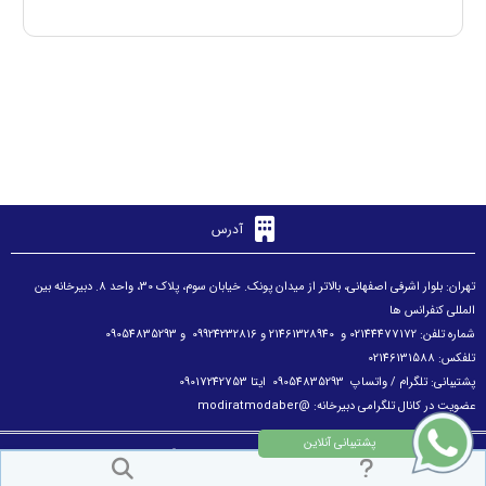
آدرس
تهران: بلوار اشرفی اصفهانی، بالاتر از میدان پونک. خیابان سوم، پلاک 30، واحد 8. دبیرخانه بین
المللی کنفرانس ها
شماره تلفن: 02144477172 و 21461328940 و 09924232816 و 09054835293
تلفکس: 02146131588
پشتیبانی: تلگرام / واتساپ 09054835293 ایتا 09017242753
عضويت در كانال تلگرامی دبیرخانه:
@modiratmodaber
تمام حقوق مادی و معنوی برای پایگاه استنادی علوم محفوظ است. © ۱۴۰۵
طراح سایت :
آسان همایش
© ۱۴۰۵ - 1392 نسخه 2.1